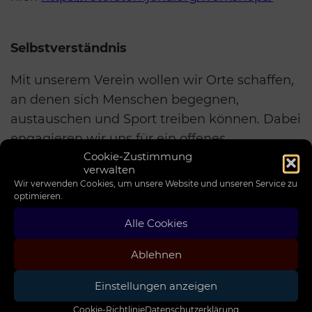
Selbstverständnis
Mit unserem Verein wollen wir Orte schaffen,
an denen sich Menschen begegnen,
austauschen und Sport treiben können. Dabei
engagieren wir uns für ein offenes
Cookie-Zustimmung
Miteinander und gegen Intoleranz,
verwalten
Rassismus,Antisemitismus, Sexismus,
Wir verwenden Cookies, um unsere Website und unseren Service zu
Homophobie, Klassismus und jegliche andere
optimieren.
Form von Diskriminierung. Wir wissen, dass
Alle Cookies
Menschen unterschiedlich behandelt werden,
Ablehnen
weil sie z. B. nicht in Deutschland geboren
worden sind, eine bestimmte
Einstellungen anzeigen
Geschlechtsidentität und -orientierung
Cookie-Richtlinie
Datenschutzerklärung