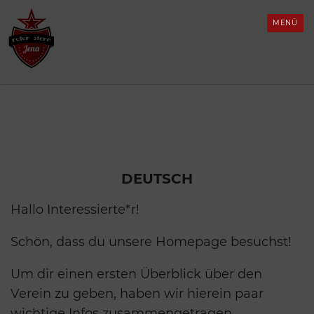
Skip
mgang mit Konflikten
eutsch
atzung
ickboxen für
to
MENÜ
rauen*Inter*Nicht-
content
inäre*Trans*
nterstützung
nglish
uch interessant
ll-gender Fußballtreff
rançais
LINTA*-Fußball
spañol
orkshops
eichte Sprache (Deutsch)
DEUTSCH
ix dabei?
Hallo Interessierte*r!
Schön, dass du unsere Homepage besuchst!
Um dir einen ersten Überblick über den
Verein zu geben, haben wir hierein paar
wichtige Infos zusammengetragen.