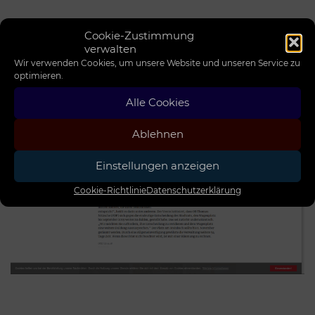
Cookie-Zustimmung
verwalten
OTZ-Artikel zum SC RSJ und Wagenplatz
Wir verwenden Cookies, um unsere Website und unseren Service zu
27.11.2018
optimieren.
Alle Cookies
Ablehnen
Einstellungen anzeigen
Cookie-Richtlinie
Datenschutzerklärung