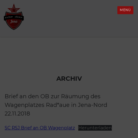
Skip
mgang mit Konflikten
eutsch
atzung
ickboxen für
to
MENÜ
rauen*Inter*Nicht-
content
inäre*Trans*
nterstützung
nglish
uch interessant
ll-gender Fußballtreff
rançais
LINTA*-Fußball
spañol
orkshops
eichte Sprache (Deutsch)
ARCHIV
ix dabei?
Brief an den OB zur Räumung des
Wagenplatzes Rad*aue in Jena-Nord
22.11.2018
SC RSJ Brief an OB Wagenplatz
Herunterladen